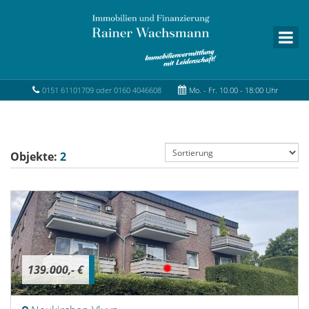
0151 61101709 oder 0160 4046608
Mo. - Fr. 10.00 - 18:00 Uhr
Objekte:
2
139.000,- €