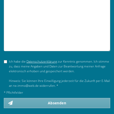
Ich habe die
Datenschutzerklärung
zur Kenntnis genommen. Ich stimme
zu, dass meine Angaben und Daten zur Beantwortung meiner Anfrage
elektronisch erhoben und gespeichert werden.
Hinweis: Sie können Ihre Einwilligung jederzeit für die Zukunft per E-Mail
an rw-immo@web.de widerrufen. *
* Pflichtfelder
Absenden