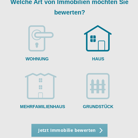
A
Welche Art von Immobilien möchten Sie
bewerten?
W
<
WOHNUNG
HAUS
g
MEHRFAMILIENHAUS
GRUNDSTÜCK
Jetzt Immobilie bewerten