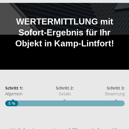
WERTERMITTLUNG mit
Sofort-Ergebnis für Ihr
Objekt in Kamp-Lintfort!
Schritt 1:
Schritt 2:
Schritt 3:
Allgemein
Details
Bewertung
5 %
S