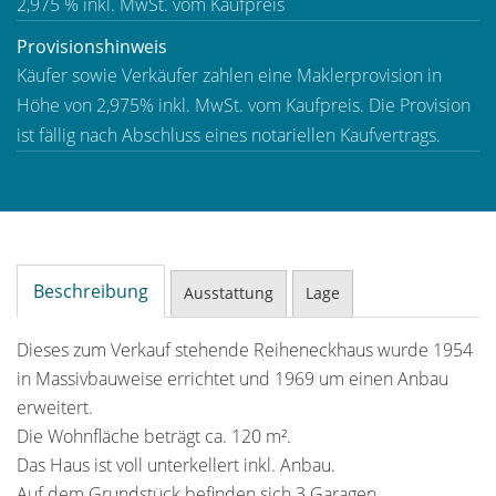
2,975 % inkl. MwSt. vom Kaufpreis
Provisionshinweis
Käufer sowie Verkäufer zahlen eine Maklerprovision in
Höhe von 2,975% inkl. MwSt. vom Kaufpreis. Die Provision
ist fällig nach Abschluss eines notariellen Kaufvertrags.
Beschreibung
Ausstattung
Lage
Dieses zum Verkauf stehende Reiheneckhaus wurde 1954
in Massivbauweise errichtet und 1969 um einen Anbau
erweitert.
Die Wohnfläche beträgt ca. 120 m².
Das Haus ist voll unterkellert inkl. Anbau.
Auf dem Grundstück befinden sich 3 Garagen.